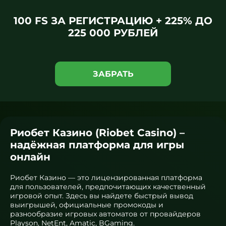
100 FS ЗА РЕГИСТРАЦИЮ + 225% ДО
225 000 РУБЛЕЙ
ЗАБРАТЬ
Риобет Казино (Riobet Casino) –
надёжная платформа для игры
онлайн
Риобет Казино — это лицензированная платформа
для пользователей, предпочитающих качественный
игровой опыт. Здесь вы найдете быстрый вывод
выигрышей, официальные промокоды и
разнообразие игровых автоматов от провайдеров
Playson, NetEnt, Amatic, BGaming.