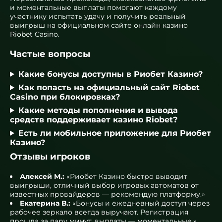
и моментальные выплаты помогают каждому
участнику испытать удачу и получить реальный
выигрыш на официальном сайте онлайн казино
Riobet Casino.
Частые вопросы
Какие бонусы доступны в Риобет Казино?
Как попасть на официальный сайт Riobet
Casino при блокировках?
Какие методы пополнения и вывода
средств поддерживает казино Riobet?
Есть ли мобильное приложение для Риобет
Казино?
Отзывы игроков
Алексей М.:
«Риобет Казино быстро выводит
выигрыши, отличный выбор игровых автоматов от
известных провайдеров — рекомендую платформу.»
Екатерина В.:
«Бонусы и ежедневный доступ через
рабочее зеркало всегда выручают. Регистрация
прошла за пару минут, выплаты — моментальные.»