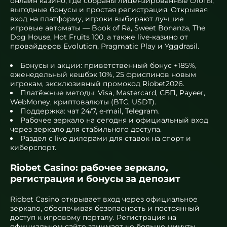
онлайн казино, где собраны лицензированные слоты,
выгодные бонусы и простая регистрация. Открывая
вход на платформу, игроки выбирают лучшие
игровые автоматы — Book of Ra, Sweet Bonanza, The
Dog House, Hot Fruits 100, а также live-казино от
провайдеров Evolution, Pragmatic Play и Yggdrasil.
Бонусы и акции: приветственный бонус +185%,
еженедельный кешбэк 10%, 25 фриспинов новым
игрокам, эксклюзивный промокод Riobet2026.
Платёжные методы: Visa, Mastercard, СБП, Payeer,
WebMoney, криптовалюты (BTC, USDT).
Поддержка: чат 24/7, e-mail, Telegram.
Рабочее зеркало на сегодня и официальный вход
через зеркало для стабильного доступа.
Раздел с live дилерами для ставок на спорт и
киберспорт.
Riobet Casino: рабочее зеркало,
регистрация и бонусы за депозит
Riobet Casino открывает вход через официальное
зеркало, обеспечивая безопасность и постоянный
доступ к игровому порталу. Регистрация на
официальном сайте занимает не больше минуты.